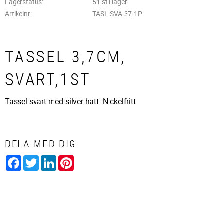
Lagerstatus
51 st i lager
Artikelnr
TASL-SVA-37-1P
TASSEL 3,7CM,
SVART,1ST
Tassel svart med silver hatt. Nickelfritt
DELA MED DIG
Facebook
Twitter
LinkedIn
Pinterest