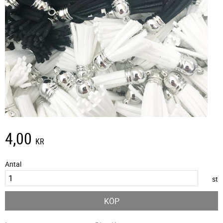
4,00
KR
Antal
st
KÖP