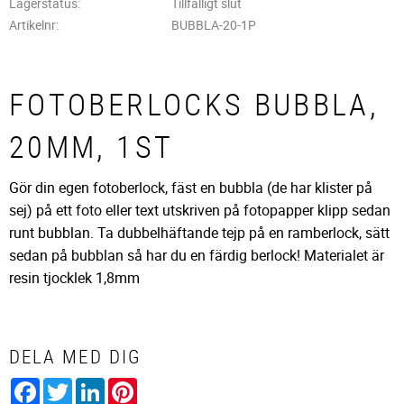
Lagerstatus
Tillfälligt slut
Artikelnr
BUBBLA-20-1P
FOTOBERLOCKS BUBBLA,
20MM, 1ST
Gör din egen fotoberlock, fäst en bubbla (de har klister på
sej) på ett foto eller text utskriven på fotopapper klipp sedan
runt bubblan. Ta dubbelhäftande tejp på en ramberlock, sätt
sedan på bubblan så har du en färdig berlock! Materialet är
resin tjocklek 1,8mm
DELA MED DIG
Facebook
Twitter
LinkedIn
Pinterest