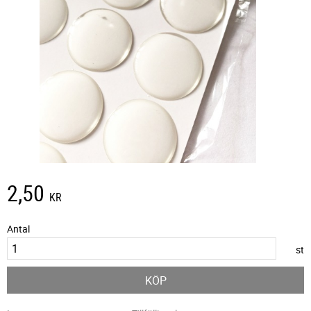
2,50
KR
Antal
st
KÖP