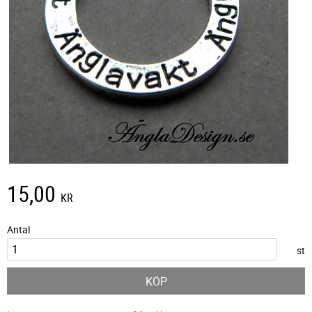
15,00
KR
Antal
st
KÖP