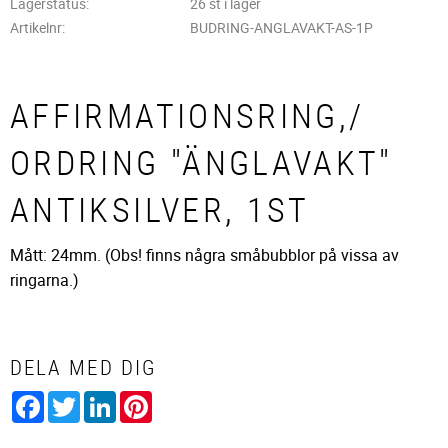
Lagerstatus
26 st i lager
Artikelnr
BUDRING-ANGLAVAKT-AS-1P
AFFIRMATIONSRING,/
ORDRING "ÄNGLAVAKT"
ANTIKSILVER, 1ST
Mått: 24mm. (Obs! finns några småbubblor på vissa av
ringarna.)
DELA MED DIG
Facebook
Twitter
LinkedIn
Pinterest