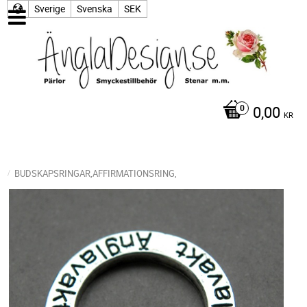
Sverige
Svenska
SEK
0,00
KR
BUDSKAPSRINGAR,AFFIRMATIONSRING,